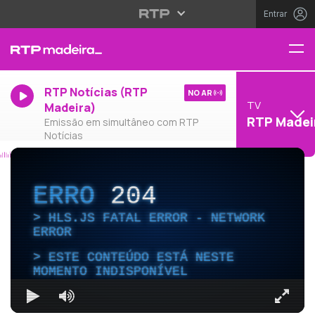
Entrar
RTP Notícias (RTP
NO AR
TV
Madeira)
RTP Madei
Emissão em simultâneo com RTP
Notícias
ERRO
204
HLS.JS FATAL ERROR - NETWORK
ERROR
ESTE CONTEÚDO ESTÁ NESTE
MOMENTO INDISPONÍVEL