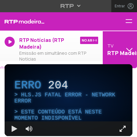
Entrar
RTP Notícias (RTP
NO AR
TV
Madeira)
RTP Madei
Emissão em simultâneo com RTP
Notícias
ERRO
204
HLS.JS FATAL ERROR - NETWORK
ERROR
ESTE CONTEÚDO ESTÁ NESTE
MOMENTO INDISPONÍVEL