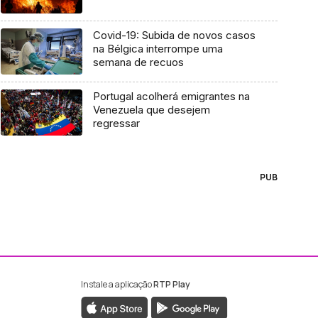
Covid-19: Subida de novos casos
na Bélgica interrompe uma
semana de recuos
Portugal acolherá emigrantes na
Venezuela que desejem
regressar
PUB
Instale a aplicação
RTP Play
ebook da RTP Madeira
nstagram da RTP Madeira