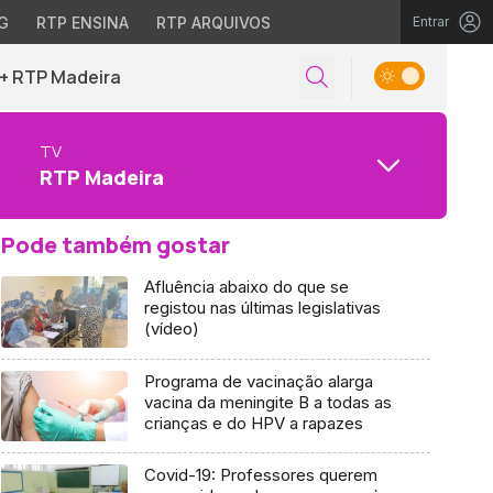
G
RTP ENSINA
RTP ARQUIVOS
Entrar
+ RTP Madeira
TV
RTP Madeira
Pode também gostar
Afluência abaixo do que se
registou nas últimas legislativas
(vídeo)
Programa de vacinação alarga
vacina da meningite B a todas as
crianças e do HPV a rapazes
Covid-19: Professores querem