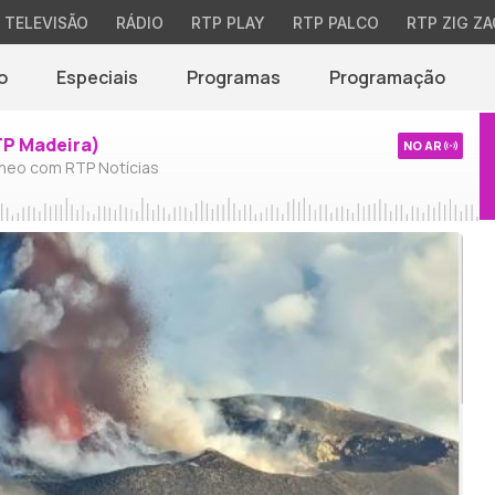
TELEVISÃO
RÁDIO
RTP PLAY
RTP PALCO
RTP ZIG ZA
o
Especiais
Programas
Programação
TP Madeira)
NO AR
neo com RTP Notícias