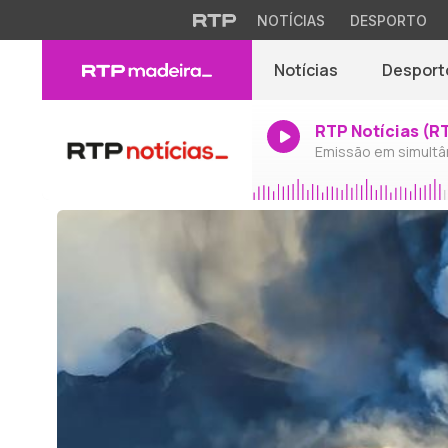
NOTÍCIAS
DESPORTO
Notícias
Desport
RTP Notícias (R
Emissão em simultâ