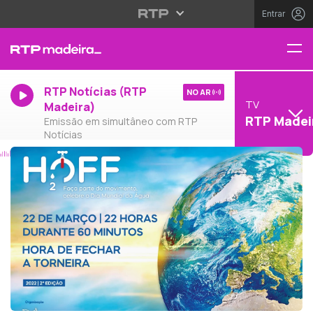
Entrar
RTP Notícias (RTP
NO AR
TV
Madeira)
RTP Madei
Emissão em simultâneo com RTP
Notícias