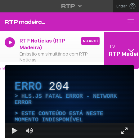
Entrar
RTP Notícias (RTP
NO AR
TV
Madeira)
RTP Madei
Emissão em simultâneo com RTP
Notícias
ERRO
204
HLS.JS FATAL ERROR - NETWORK
ERROR
ESTE CONTEÚDO ESTÁ NESTE
MOMENTO INDISPONÍVEL