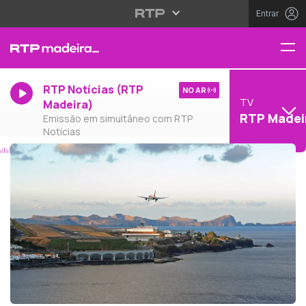
Entrar
RTP Notícias (RTP
NO AR
TV
Madeira)
RTP Madei
Emissão em simultâneo com RTP
Notícias