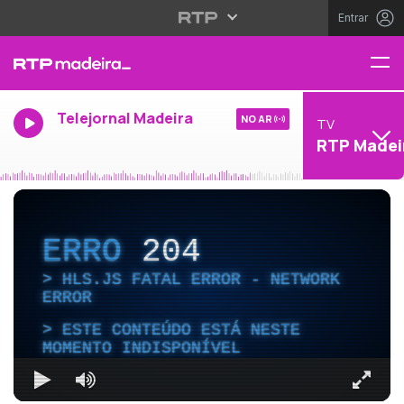
Entrar
Telejornal Madeira
NO AR
TV
RTP Madei
ERRO
204
HLS.JS FATAL ERROR - NETWORK
ERROR
ESTE CONTEÚDO ESTÁ NESTE
MOMENTO INDISPONÍVEL