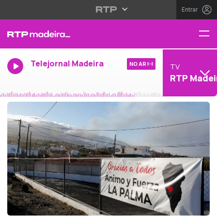
Entrar
Telejornal Madeira
NO AR
TV
RTP Madei