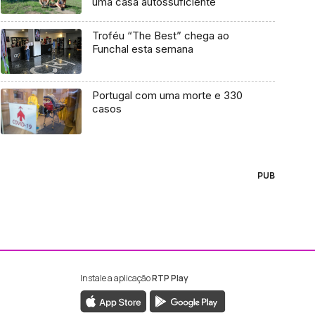
uma casa autossuficiente
Troféu “The Best” chega ao
Funchal esta semana
Portugal com uma morte e 330
casos
PUB
Instale a aplicação
RTP Play
ebook da RTP Madeira
nstagram da RTP Madeira