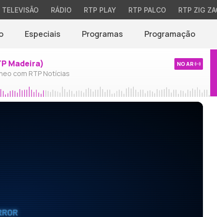
TELEVISÃO
RÁDIO
RTP PLAY
RTP PALCO
RTP ZIG ZA
o
Especiais
Programas
Programação
TP Madeira)
NO AR
neo com RTP Notícias
RROR