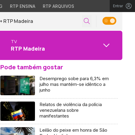
G
RTP ENSINA
RTP ARQUIVOS
Entrar
+ RTP Madeira
TV
RTP Madeira
Pode também gostar
Desemprego sobe para 6,3% em
julho mas mantém-se idêntico a
junho
Relatos de violência da polícia
venezuelana sobre
manifestantes
Leilão do peixe em honra de São