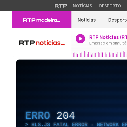
NOTÍCIAS
DESPORTO
Notícias
Desport
RTP Notícias (R
Emissão em simultâ
ERRO
204
HLS.JS FATAL ERROR - NETWORK E