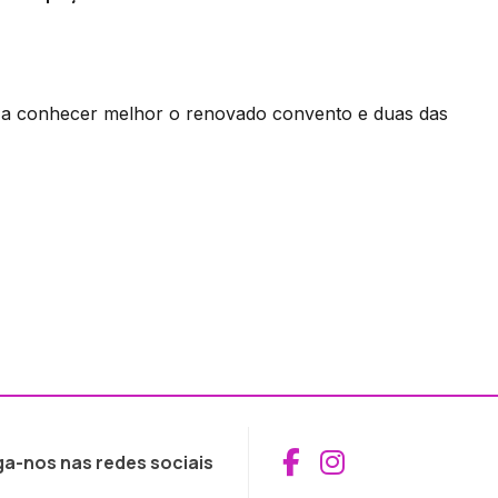
m a conhecer melhor o renovado convento e duas das
Aceder ao Fac
Aceder ao I
ga-nos nas redes sociais