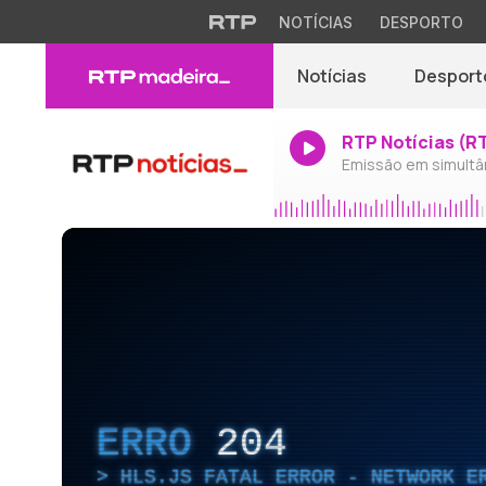
NOTÍCIAS
DESPORTO
Notícias
Desport
RTP Notícias (R
Emissão em simultâ
ERRO
204
HLS.JS FATAL ERROR - NETWORK E