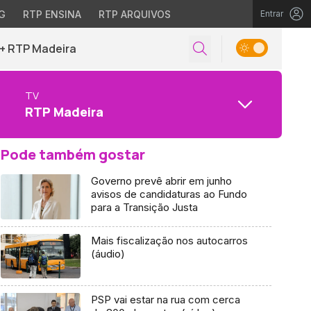
G
RTP ENSINA
RTP ARQUIVOS
Entrar
+ RTP Madeira
TV
RTP Madeira
Pode também gostar
Governo prevê abrir em junho
avisos de candidaturas ao Fundo
para a Transição Justa
Mais fiscalização nos autocarros
(áudio)
PSP vai estar na rua com cerca