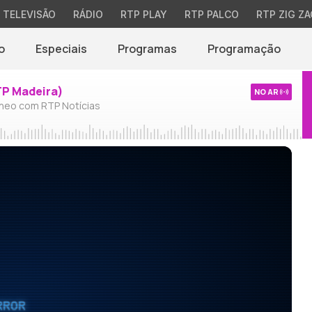
TELEVISÃO
RÁDIO
RTP PLAY
RTP PALCO
RTP ZIG ZA
o
Especiais
Programas
Programação
TP Madeira)
NO AR
neo com RTP Notícias
RROR