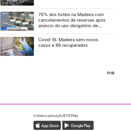
76% dos hotéis na Madeira com
cancelamentos de reservas após
anúncio do uso obrigatório de
máscara (Vídeo)
Covid-19: Madeira sem novos
casos e 89 recuperados
PUB
Instale a aplicação
RTP Play
ebook da RTP Madeira
nstagram da RTP Madeira