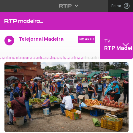
Entrar
Telejornal Madeira
NO AR
TV
RTP Madei