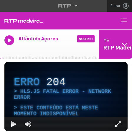
Entrar
Atlântida Açores
NO AR
TV
RTP Madei
ERRO
204
HLS.JS FATAL ERROR - NETWORK
ERROR
ESTE CONTEÚDO ESTÁ NESTE
MOMENTO INDISPONÍVEL