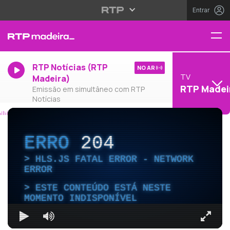
Entrar
RTP Notícias (RTP
NO AR
TV
Madeira)
RTP Madei
Emissão em simultâneo com RTP
Notícias
ERRO
204
HLS.JS FATAL ERROR - NETWORK
ERROR
ESTE CONTEÚDO ESTÁ NESTE
MOMENTO INDISPONÍVEL