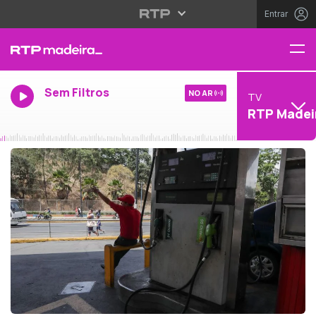
Entrar
Sem Filtros
NO AR
TV
RTP Madei