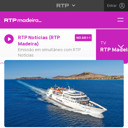
Entrar
RTP Notícias (RTP
NO AR
TV
Madeira)
RTP Madei
Emissão em simultâneo com RTP
Notícias