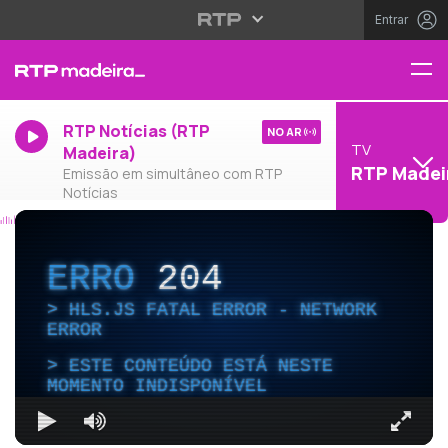
Entrar
RTP Notícias (RTP
NO AR
TV
Madeira)
RTP Madei
Emissão em simultâneo com RTP
Notícias
ERRO
204
HLS.JS FATAL ERROR - NETWORK
ERROR
ESTE CONTEÚDO ESTÁ NESTE
MOMENTO INDISPONÍVEL