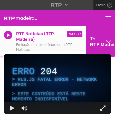
Entrar
RTP Notícias (RTP
NO AR
TV
Madeira)
RTP Madei
Emissão em simultâneo com RTP
Notícias
ERRO
204
HLS.JS FATAL ERROR - NETWORK
ERROR
ESTE CONTEÚDO ESTÁ NESTE
MOMENTO INDISPONÍVEL