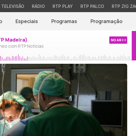
TELEVISÃO
RÁDIO
RTP PLAY
RTP PALCO
RTP ZIG ZA
o
Especiais
Programas
Programação
TP Madeira)
NO AR
neo com RTP Notícias