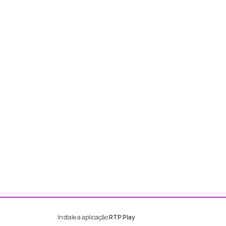
Instale a aplicação
RTP Play