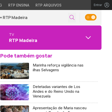
G
RTP ENSINA
RTP ARQUIVOS
Entrar
+ RTP Madeira
TV
RTP Madeira
Pode também gostar
Marinha reforça vigilância nas
ilhas Selvagens
Detetadas variantes de Los
Andes e do Reino Unido na
Venezuela
Apresentação de Maria nasceu