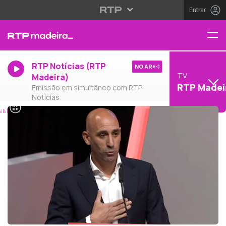
Entrar
RTP Notícias (RTP
NO AR
TV
Madeira)
RTP Madei
Emissão em simultâneo com RTP
Notícias