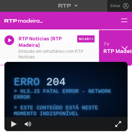
Entrar
RTP Notícias (RTP
NO AR
TV
Madeira)
RTP Madei
Emissão em simultâneo com RTP
Notícias
ERRO
204
HLS.JS FATAL ERROR - NETWORK
ERROR
ESTE CONTEÚDO ESTÁ NESTE
MOMENTO INDISPONÍVEL