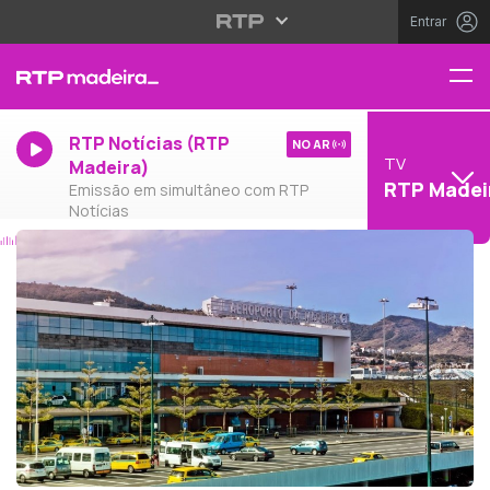
Entrar
RTP Notícias (RTP
NO AR
TV
Madeira)
RTP Madei
Emissão em simultâneo com RTP
Notícias