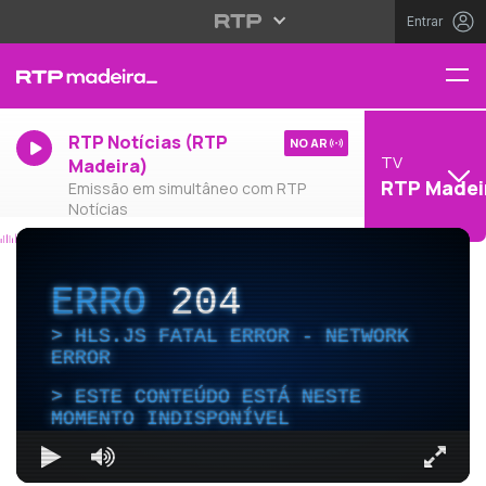
Entrar
RTP Notícias (RTP
NO AR
TV
Madeira)
RTP Madei
Emissão em simultâneo com RTP
Notícias
ERRO
204
HLS.JS FATAL ERROR - NETWORK
ERROR
ESTE CONTEÚDO ESTÁ NESTE
MOMENTO INDISPONÍVEL