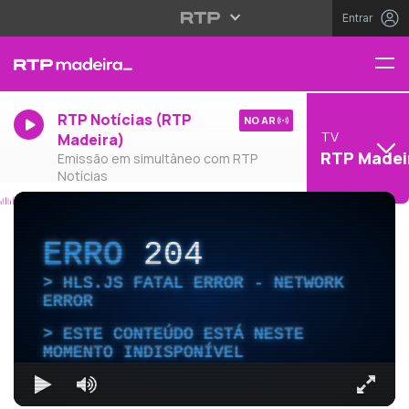
Entrar
RTP Notícias (RTP
NO AR
TV
Madeira)
RTP Madei
Emissão em simultâneo com RTP
Notícias
ERRO
204
HLS.JS FATAL ERROR - NETWORK
ERROR
ESTE CONTEÚDO ESTÁ NESTE
MOMENTO INDISPONÍVEL