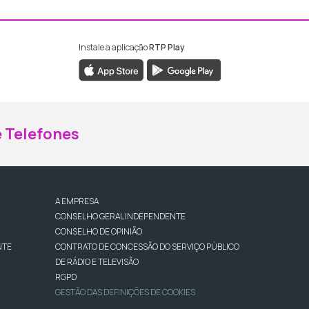
Instale a aplicação
RTP Play
ebook da RTP Madeira
nstagram da RTP Madeira
 Telefones
A EMPRESA
CONSELHO GERAL INDEPENDENTE
CONSELHO DE OPINIÃO
NTE
CONTRATO DE CONCESSÃO DO SERVIÇO PÚBLICO
DE RÁDIO E TELEVISÃO
RGPD
GESTÃO DAS DEFINIÇÕES DE COOKIES