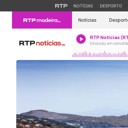
NOTÍCIAS
DESPORTO
Notícias
Desport
RTP Notícias (R
Emissão em simultâ