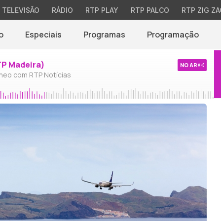
TELEVISÃO
RÁDIO
RTP PLAY
RTP PALCO
RTP ZIG ZA
o
Especiais
Programas
Programação
TP Madeira)
NO AR
neo com RTP Notícias