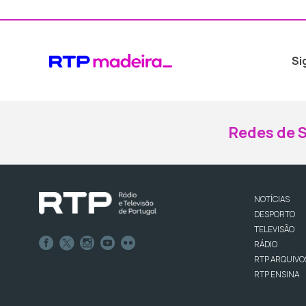
Si
Redes de S
NOTÍCIAS
DESPORTO
TELEVISÃO
RÁDIO
RTP ARQUIVO
RTP ENSINA