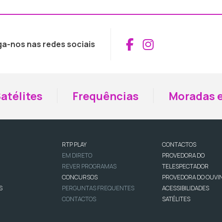
Aceder ao Fac
Aceder ao I
ga-nos nas redes sociais
atélites
Frequências
Moradas e
RTP PLAY
CONTACTOS
EM DIRETO
PROVEDORA DO
REVER PROGRAMAS
TELESPECTADOR
CONCURSOS
PROVEDORA DO OUVI
S
PERGUNTAS FREQUENTES
ACESSIBILIDADES
CONTACTOS
SATÉLITES