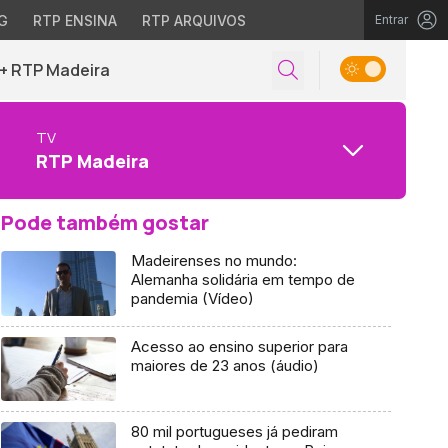
G
RTP ENSINA
RTP ARQUIVOS
Entrar
+ RTP Madeira
TV
RTP Madeira
Pode também gostar
Madeirenses no mundo:
Alemanha solidária em tempo de
pandemia (Vídeo)
Acesso ao ensino superior para
maiores de 23 anos (áudio)
80 mil portugueses já pediram