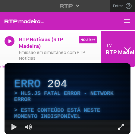
Entrar
RTP Notícias (RTP
NO AR
TV
Madeira)
RTP Madei
Emissão em simultâneo com RTP
Notícias
ERRO
204
HLS.JS FATAL ERROR - NETWORK
ERROR
ESTE CONTEÚDO ESTÁ NESTE
MOMENTO INDISPONÍVEL