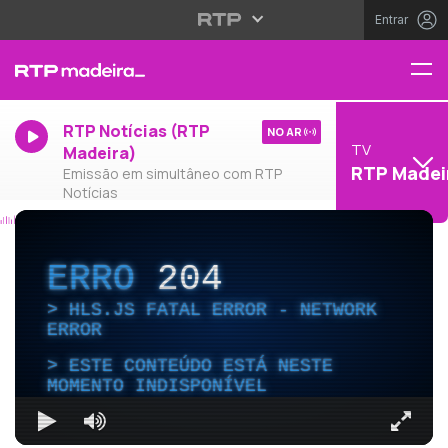
Entrar
RTP Notícias (RTP
NO AR
TV
Madeira)
RTP Madei
Emissão em simultâneo com RTP
Notícias
ERRO
204
HLS.JS FATAL ERROR - NETWORK
ERROR
ESTE CONTEÚDO ESTÁ NESTE
MOMENTO INDISPONÍVEL