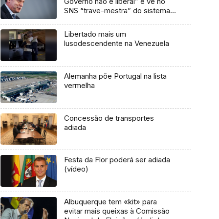
Governo não é liberal” e vê no
SNS “trave-mestra” do sistema
de saúde
Libertado mais um
lusodescendente na Venezuela
Alemanha põe Portugal na lista
vermelha
Concessão de transportes
adiada
Festa da Flor poderá ser adiada
(vídeo)
Albuquerque tem «kit» para
evitar mais queixas à Comissão