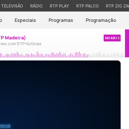
TELEVISÃO
RÁDIO
RTP PLAY
RTP PALCO
RTP ZIG ZA
o
Especiais
Programas
Programação
TP Madeira)
NO AR
neo com RTP Notícias
RROR