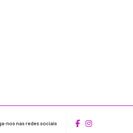
Aceder ao Fac
Aceder ao I
ga-nos nas redes sociais