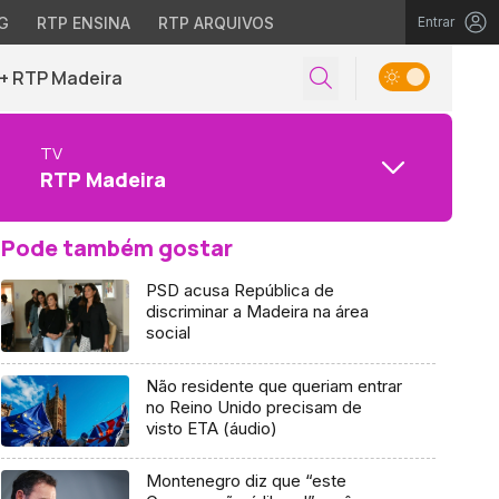
G
RTP ENSINA
RTP ARQUIVOS
Entrar
+ RTP Madeira
TV
RTP Madeira
Pode também gostar
PSD acusa República de
discriminar a Madeira na área
social
Não residente que queriam entrar
no Reino Unido precisam de
visto ETA (áudio)
Montenegro diz que “este