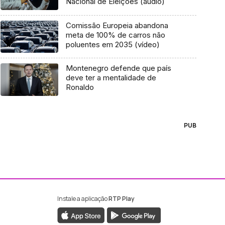
Nacional de Eleições (áudio)
Comissão Europeia abandona
meta de 100% de carros não
poluentes em 2035 (vídeo)
Montenegro defende que país
deve ter a mentalidade de
Ronaldo
PUB
Instale a aplicação
RTP Play
ebook da RTP Madeira
nstagram da RTP Madeira