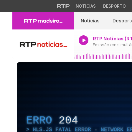
NOTÍCIAS
DESPORTO
Notícias
Desport
RTP Notícias (R
Emissão em simultâ
ERRO
204
HLS.JS FATAL ERROR - NETWORK E