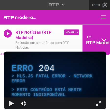
Entrar
RTP Notícias (RTP
NO AR
TV
Madeira)
RTP Madei
Emissão em simultâneo com RTP
Notícias
ERRO
204
HLS.JS FATAL ERROR - NETWORK
ERROR
ESTE CONTEÚDO ESTÁ NESTE
MOMENTO INDISPONÍVEL