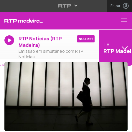
Entrar
RTP Notícias (RTP
NO AR
TV
Madeira)
RTP Madei
Emissão em simultâneo com RTP
Notícias