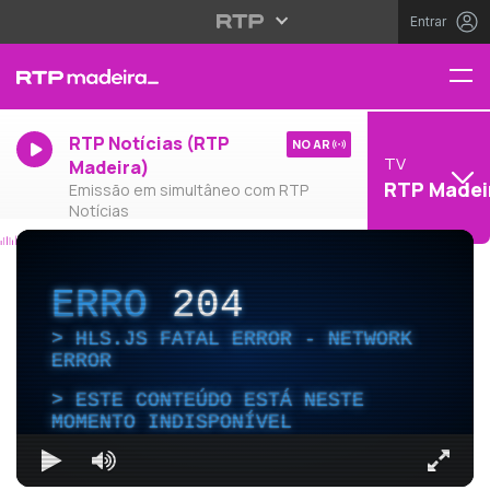
Entrar
RTP Notícias (RTP
NO AR
TV
Madeira)
RTP Madei
Emissão em simultâneo com RTP
Notícias
ERRO
204
HLS.JS FATAL ERROR - NETWORK
ERROR
ESTE CONTEÚDO ESTÁ NESTE
MOMENTO INDISPONÍVEL