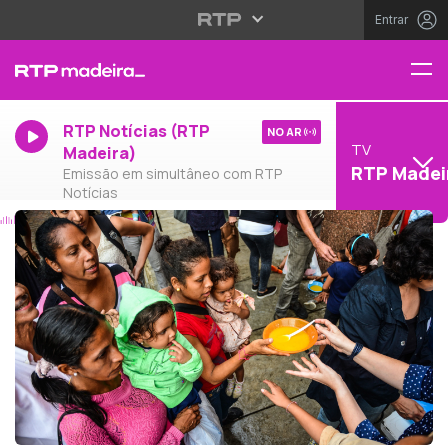
Entrar
RTP Notícias (RTP
NO AR
TV
Madeira)
RTP Madei
Emissão em simultâneo com RTP
Notícias