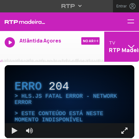
Entrar
Atlântida Açores
NO AR
TV
RTP Madei
ERRO
204
HLS.JS FATAL ERROR - NETWORK
ERROR
ESTE CONTEÚDO ESTÁ NESTE
MOMENTO INDISPONÍVEL