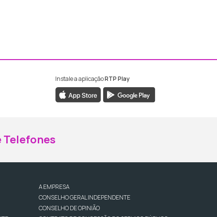
Instale a aplicação
RTP Play
ebook da RTP Madeira
nstagram da RTP Madeira
 Telefones
A EMPRESA
CONSELHO GERAL INDEPENDENTE
CONSELHO DE OPINIÃO