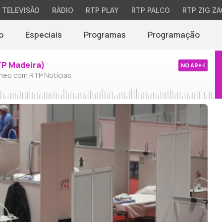
TELEVISÃO
RÁDIO
RTP PLAY
RTP PALCO
RTP ZIG ZA
o
Especiais
Programas
Programação
TP Madeira)
NO AR
neo com RTP Notícias