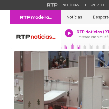
NOTÍCIAS
DESPORTO
Notícias
Desport
RTP Notícias (R
Emissão em simultâ