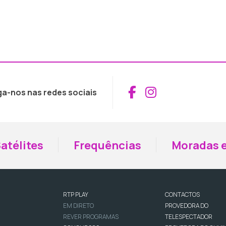
Aceder ao Fac
Aceder ao I
ga-nos nas redes sociais
atélites
Frequências
Moradas e
RTP PLAY
CONTACTOS
EM DIRETO
PROVEDORA DO
REVER PROGRAMAS
TELESPECTADOR