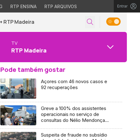
G
RTP ENSINA
RTP ARQUIVOS
Entrar
+ RTP Madeira
TV
RTP Madeira
Pode também gostar
Açores com 46 novos casos e
92 recuperações
Greve a 100% dos assistentes
operacionais no serviço de
consultas do Nélio Mendonça
(áudio)
Suspeita de fraude no subsídio