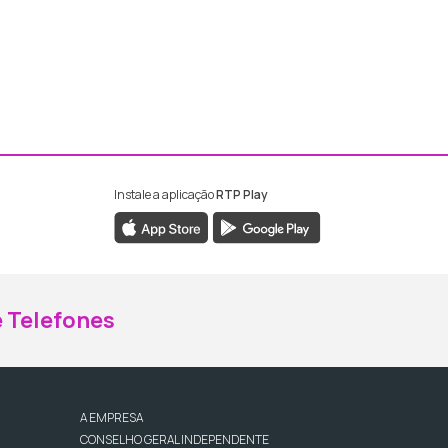
Instale a aplicação
RTP Play
ebook da RTP Madeira
nstagram da RTP Madeira
 Telefones
A EMPRESA
CONSELHO GERAL INDEPENDENTE