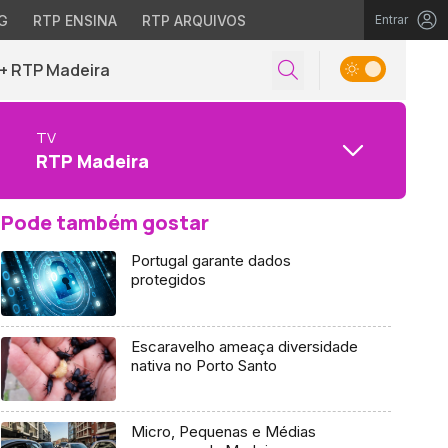
G
RTP ENSINA
RTP ARQUIVOS
Entrar
+ RTP Madeira
TV
RTP Madeira
Pode também gostar
Portugal garante dados
protegidos
Escaravelho ameaça diversidade
nativa no Porto Santo
Micro, Pequenas e Médias