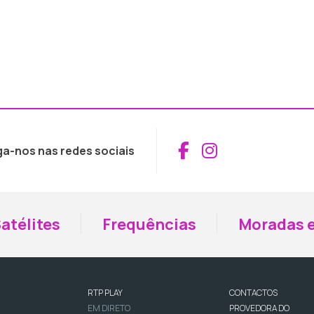
Aceder ao Fac
Aceder ao I
ga-nos nas redes sociais
atélites
Frequências
Moradas e
RTP PLAY
CONTACTOS
EM DIRETO
PROVEDORA DO