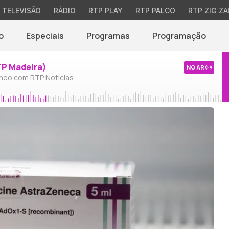
TELEVISÃO
RÁDIO
RTP PLAY
RTP PALCO
RTP ZIG ZA
o
Especiais
Programas
Programação
TP Madeira)
NO AR
neo com RTP Notícias