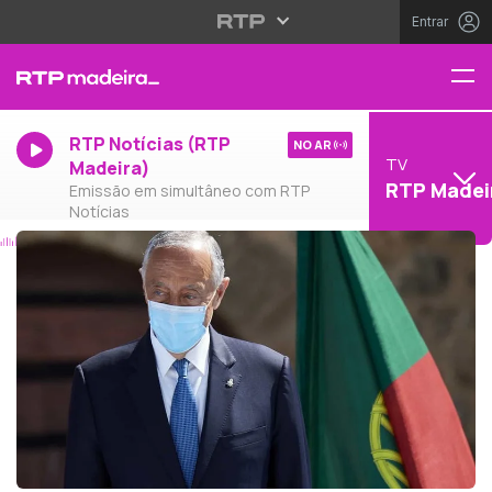
Entrar
RTP Notícias (RTP
NO AR
TV
Madeira)
RTP Madei
Emissão em simultâneo com RTP
Notícias