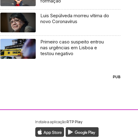
formação
Luis Sepúlveda morreu vítima do
novo Coronavírus
Primeiro caso suspeito entrou
nas urgências em Lisboa e
testou negativo
PUB
Instale a aplicação
RTP Play
ebook da RTP Madeira
nstagram da RTP Madeira