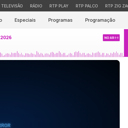
TELEVISÃO
RÁDIO
RTP PLAY
RTP PALCO
RTP ZIG ZA
o
Especiais
Programas
Programação
 2026
NO AR
RROR