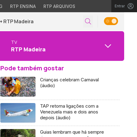
G
RTP ENSINA
RTP ARQUIVOS
Entrar
+ RTP Madeira
TV
RTP Madeira
Pode também gostar
Crianças celebram Carnaval
(áudio)
TAP retoma ligações com a
Venezuela mais e dois anos
depois (áudio)
Guias lembram que há sempre