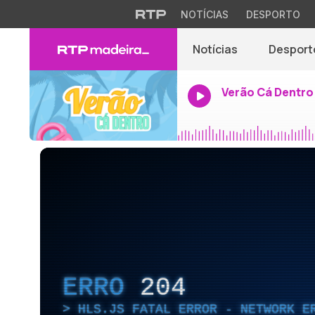
NOTÍCIAS
DESPORTO
Notícias
Desport
Verão Cá Dentro
ERRO
204
HLS.JS FATAL ERROR - NETWORK E