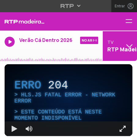
Entrar
Verão Cá Dentro 2026
NO AR
TV
RTP Madei
ERRO
204
HLS.JS FATAL ERROR - NETWORK
ERROR
ESTE CONTEÚDO ESTÁ NESTE
MOMENTO INDISPONÍVEL