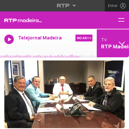
Entrar
Telejornal Madeira
NO AR
TV
RTP Madei