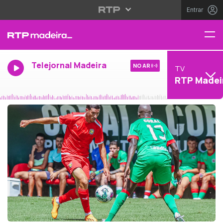
Entrar
Telejornal Madeira
NO AR
TV
RTP Madei