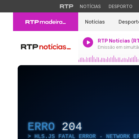
NOTÍCIAS
DESPORTO
Notícias
Desport
RTP Notícias (R
Emissão em simultâ
ERRO
204
HLS.JS FATAL ERROR - NETWORK E