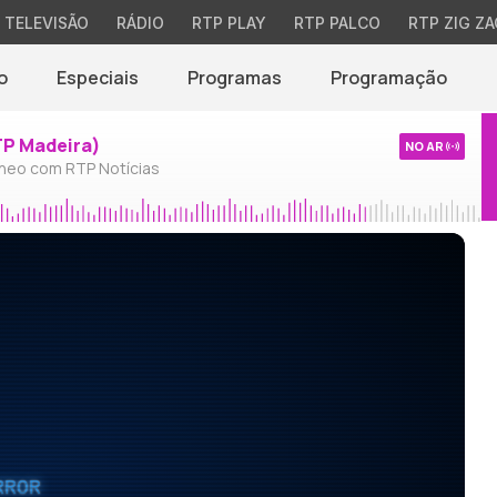
TELEVISÃO
RÁDIO
RTP PLAY
RTP PALCO
RTP ZIG ZA
o
Especiais
Programas
Programação
TP Madeira)
NO AR
neo com RTP Notícias
RROR