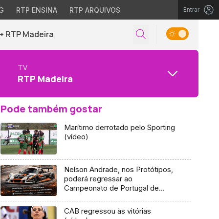
G
RTP ENSINA
RTP ARQUIVOS
Entrar
+ RTP Madeira
TV
RTP Madeira
Pode também gostar
Marítimo derrotado pelo Sporting
(vídeo)
Nelson Andrade, nos Protótipos,
poderá regressar ao
Campeonato de Portugal de
Montanha
CAB regressou às vitórias