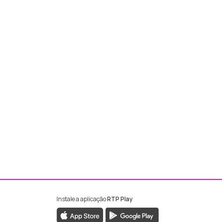
Instale a aplicação
RTP Play
ebook da RTP Madeira
nstagram da RTP Madeira