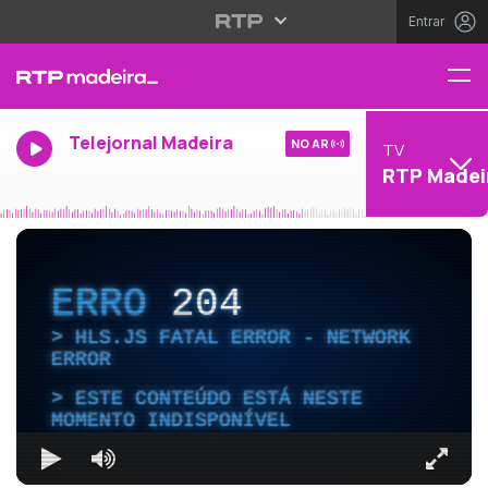
Entrar
Telejornal Madeira
NO AR
TV
RTP Madei
ERRO
204
HLS.JS FATAL ERROR - NETWORK
ERROR
ESTE CONTEÚDO ESTÁ NESTE
MOMENTO INDISPONÍVEL