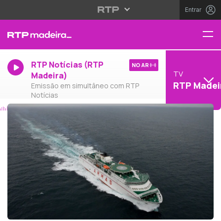
Entrar
RTP Notícias (RTP
NO AR
TV
Madeira)
RTP Madei
Emissão em simultâneo com RTP
Notícias