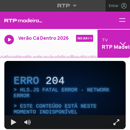
Entrar
Verão Cá Dentro 2026
NO AR
TV
RTP Madei
ERRO
204
HLS.JS FATAL ERROR - NETWORK
ERROR
ESTE CONTEÚDO ESTÁ NESTE
MOMENTO INDISPONÍVEL