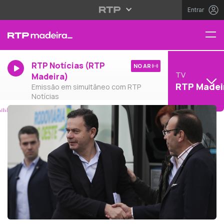
Entrar
RTP Notícias (RTP
NO AR
TV
Madeira)
RTP Madei
Emissão em simultâneo com RTP
Notícias