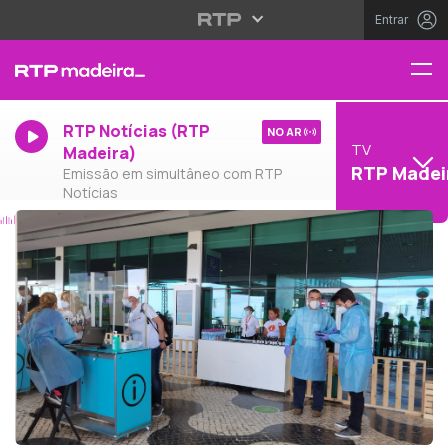
Entrar
RTP Notícias (RTP
NO AR
TV
Madeira)
RTP Madei
Emissão em simultâneo com RTP
Notícias