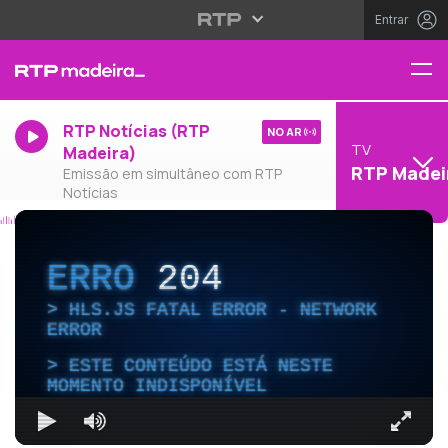
Entrar
RTP Notícias (RTP
NO AR
TV
Madeira)
RTP Madei
Emissão em simultâneo com RTP
Notícias
ERRO
204
HLS.JS FATAL ERROR - NETWORK
ERROR
ESTE CONTEÚDO ESTÁ NESTE
MOMENTO INDISPONÍVEL