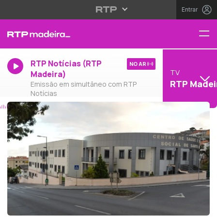
Entrar
RTP Notícias (RTP
NO AR
TV
Madeira)
RTP Madei
Emissão em simultâneo com RTP
Notícias