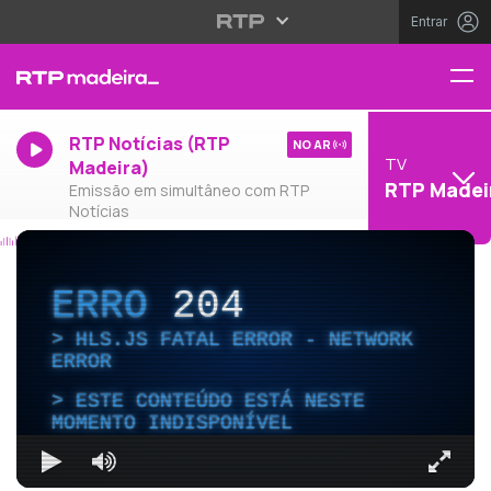
Entrar
RTP Notícias (RTP
NO AR
TV
Madeira)
RTP Madei
Emissão em simultâneo com RTP
Notícias
ERRO
204
HLS.JS FATAL ERROR - NETWORK
ERROR
ESTE CONTEÚDO ESTÁ NESTE
MOMENTO INDISPONÍVEL