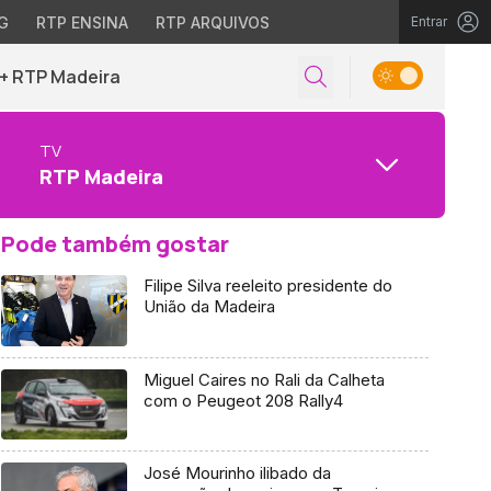
G
RTP ENSINA
RTP ARQUIVOS
Entrar
+ RTP Madeira
TV
RTP Madeira
Pode também gostar
Filipe Silva reeleito presidente do
União da Madeira
Miguel Caires no Rali da Calheta
com o Peugeot 208 Rally4
José Mourinho ilibado da