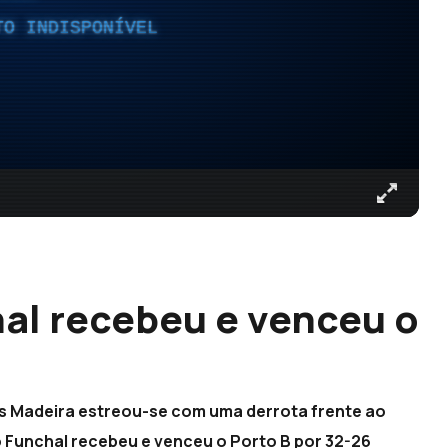
TO INDISPONÍVEL
al recebeu e venceu o
ts Madeira estreou-se com uma derrota frente ao
o Funchal recebeu e venceu o Porto B por 32-26