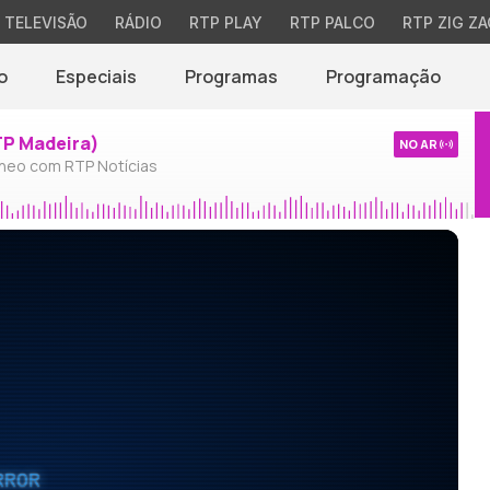
TELEVISÃO
RÁDIO
RTP PLAY
RTP PALCO
RTP ZIG ZA
o
Especiais
Programas
Programação
TP Madeira)
NO AR
neo com RTP Notícias
RROR