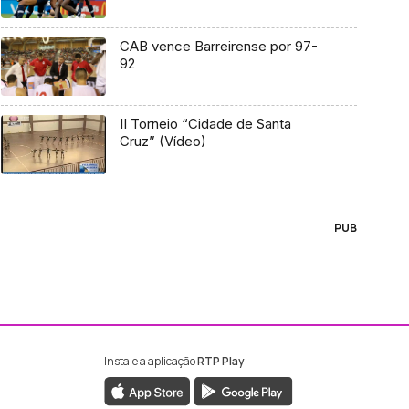
CAB vence Barreirense por 97-
92
II Torneio “Cidade de Santa
Cruz” (Vídeo)
PUB
Instale a aplicação
RTP Play
ebook da RTP Madeira
nstagram da RTP Madeira