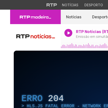
NOTÍCIAS
DESPORTO
Notícias
Desport
RTP Notícias (R
Emissão em simultâ
ERRO
204
HLS.JS FATAL ERROR - NETWORK E