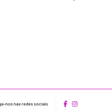
Aceder ao Fac
Aceder ao I
ga-nos nas redes sociais