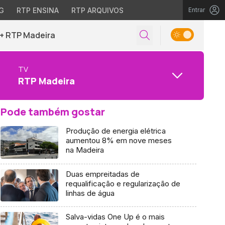
G
RTP ENSINA
RTP ARQUIVOS
Entrar
+ RTP Madeira
TV
RTP Madeira
Pode também gostar
Produção de energia elétrica
aumentou 8% em nove meses
na Madeira
Duas empreitadas de
requalificação e regularização de
linhas de água
Salva-vidas One Up é o mais