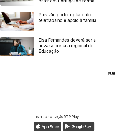
estar em Portugal de forma
segura
Pais vão poder optar entre
teletrabalho e apoio à família
Elsa Fernandes deverá ser a
nova secretária regional de
Educação
PUB
Instale a aplicação
RTP Play
ebook da RTP Madeira
nstagram da RTP Madeira