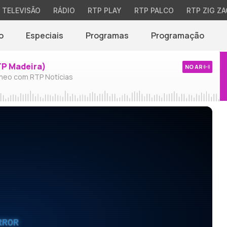
TELEVISÃO
RÁDIO
RTP PLAY
RTP PALCO
RTP ZIG ZA
o
Especiais
Programas
Programação
TP Madeira)
NO AR
neo com RTP Notícias
RROR