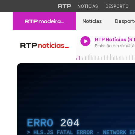
NOTÍCIAS
DESPORTO
Notícias
Desport
RTP Notícias (R
Emissão em simultâ
ERRO
204
HLS.JS FATAL ERROR - NETWORK E